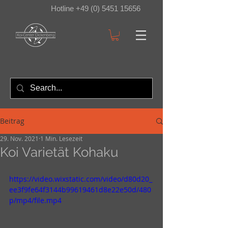
Hotline +49 (0) 5451 15656
Beitrag
29. Nov. 2021
1 Min. Lesezeit
Koi Varietät Kohaku
https://video.wixstatic.com/video/d80d20_
ee3f9fe64f3144b99619461d8e22e50d/480
p/mp4/file.mp4