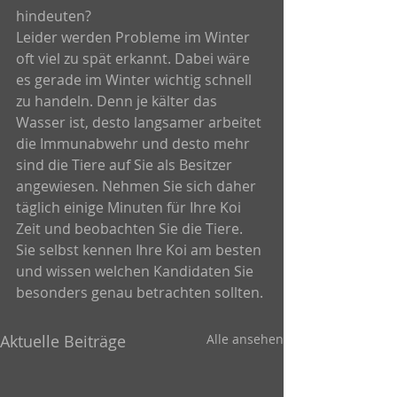
hindeuten?
Leider werden Probleme im Winter 
oft viel zu spät erkannt. Dabei wäre 
es gerade im Winter wichtig schnell 
zu handeln. Denn je kälter das 
Wasser ist, desto langsamer arbeitet 
die Immunabwehr und desto mehr 
sind die Tiere auf Sie als Besitzer 
angewiesen. Nehmen Sie sich daher 
täglich einige Minuten für Ihre Koi 
Zeit und beobachten Sie die Tiere. 
Sie selbst kennen Ihre Koi am besten 
und wissen welchen Kandidaten Sie 
besonders genau betrachten sollten.
Aktuelle Beiträge
Alle ansehen