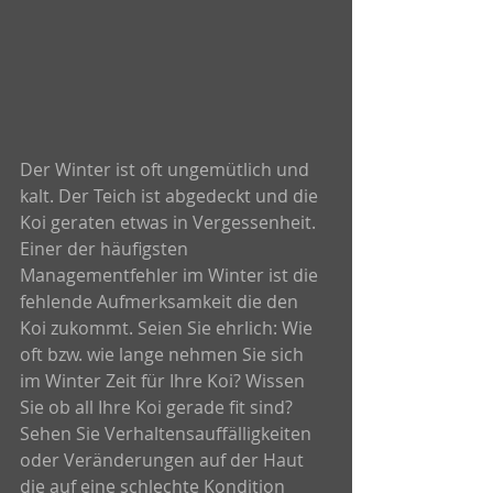
Der Winter ist oft ungemütlich und 
kalt. Der Teich ist abgedeckt und die 
Koi geraten etwas in Vergessenheit. 
Einer der häufigsten 
Managementfehler im Winter ist die 
fehlende Aufmerksamkeit die den 
Koi zukommt. Seien Sie ehrlich: Wie 
oft bzw. wie lange nehmen Sie sich 
im Winter Zeit für Ihre Koi? Wissen 
Sie ob all Ihre Koi gerade fit sind? 
Sehen Sie Verhaltensauffälligkeiten 
oder Veränderungen auf der Haut 
die auf eine schlechte Kondition 