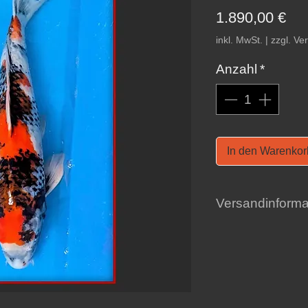
Pre
1.890,00 €
inkl. MwSt.
|
zzgl. Ve
Anzahl
*
In den Warenkor
Versandinforma
Hier finden Sie al
Versand
.