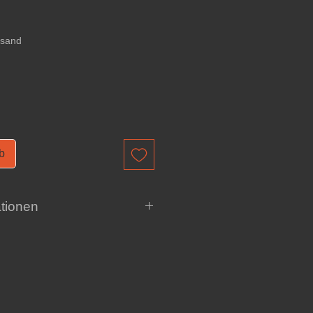
is
rsand
b
tionen
le wichtigen
Informationen zum