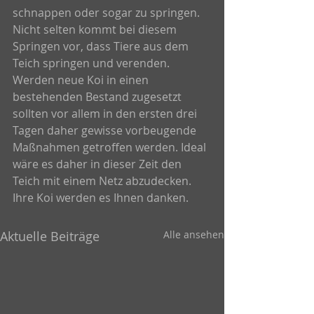
schnappen oder sogar zu springen. 
Nicht selten kommt bei diesem 
Springen vor, dass Tiere aus dem 
Teich springen und verenden. 
Werden neue Koi in einen 
bestehenden Bestand zugesetzt 
sollten vor allem in den ersten drei 
Tagen daher gewisse vorbeugende 
Maßnahmen getroffen werden. Ideal 
wäre es daher in dieser Zeit den 
Teich mit einem Netz abzudecken. 
Ihre Koi werden es Ihnen danken.
Aktuelle Beiträge
Alle ansehen