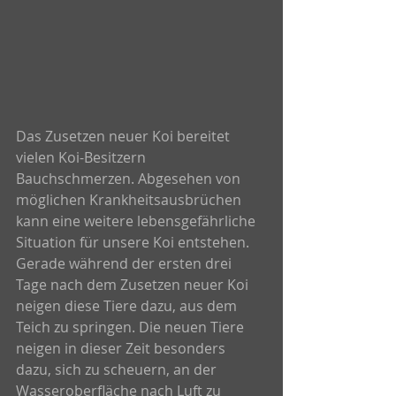
Das Zusetzen neuer Koi bereitet 
vielen Koi-Besitzern 
Bauchschmerzen. Abgesehen von 
möglichen Krankheitsausbrüchen 
kann eine weitere lebensgefährliche 
Situation für unsere Koi entstehen. 
Gerade während der ersten drei 
Tage nach dem Zusetzen neuer Koi 
neigen diese Tiere dazu, aus dem 
Teich zu springen. Die neuen Tiere 
neigen in dieser Zeit besonders 
dazu, sich zu scheuern, an der 
Wasseroberfläche nach Luft zu 