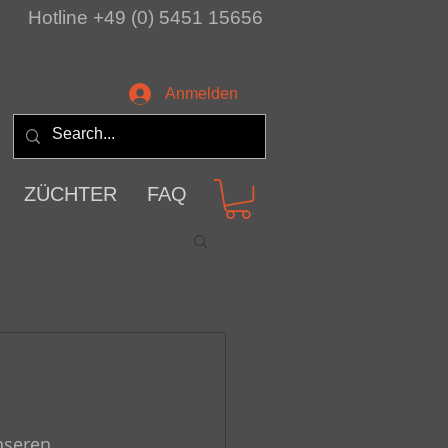
Hotline +49 (0) 5451 15656
Anmelden
ZÜCHTER
FAQ
nseren 