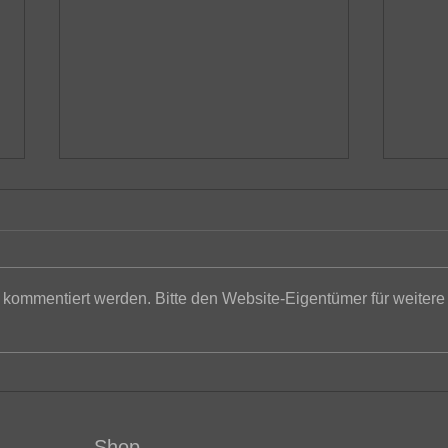
 kommentiert werden. Bitte den Website-Eigentümer für weitere
Schu
Wie viele Bodenabläufe
braucht ein Koi-Teich?
Shop