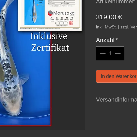
Artikelnummer
Preis
319,00 €
inkl. MwSt.
|
zzgl. Ve
Anzahl
*
In den Warenkor
Versandinforma
Hier finden Sie al
Versand
.