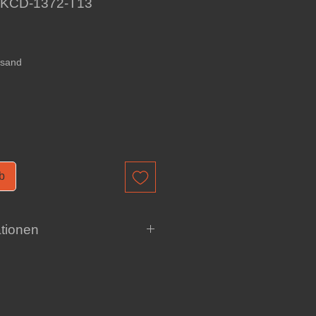
: KCD-1372-T13
rsand
b
tionen
le wichtigen
Informationen zum