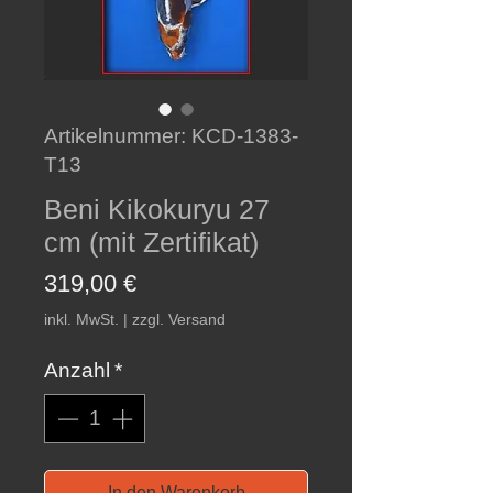
Artikelnummer: KCD-1383-
T13
Beni Kikokuryu 27
cm (mit Zertifikat)
Preis
319,00 €
inkl. MwSt.
|
zzgl. Versand
Anzahl
*
In den Warenkorb