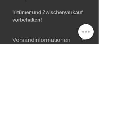
Irrtümer und Zwischenverkauf
vorbehalten!
Versandinformationen
Hier finden Sie alle wichtigen
Informationen zum Versand
.
Shop
Impressum
In die Mailingliste eintragen