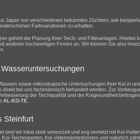
 aus Japan von verschiedenen bekannten Züchtern, wie beispiel
underschönen Farbvariationen zu erhalten.
 gehört die Planung Ihrer Teich- und Filteranlagen. Hierbei b
d anderen hochwertigen Firmen an. Wir können Sie also hinsich
n.
d Wasseruntersuchungen
 Wassers sowie mikroskopische Untersuchungen Ihrer Koi in un
oi direkt bei uns fachmännisch behandelt werden. Zur Vorbeugu
erbesserung der Teichqualität und der Koigesundheit beitragen
ke
AL-KO-TE
.
 Steinfurt
rt sind wir lokal stark verwurzelt und eng vernetzt mit Koi-Halte
 Koi-Teichexperten, Koi-Veterinärmedizinern und natürlich zah